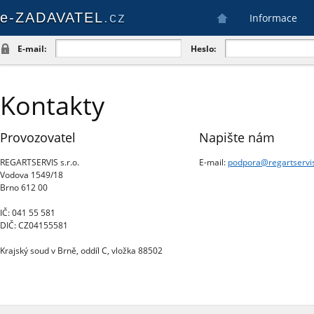
e-ZADAVATEL
.cz
Informace
E-mail:
Heslo:
Kontakty
Provozovatel
Napište nám
REGARTSERVIS s.r.o.
E-mail:
podpora@
regartservi
Vodova 1549/18
Brno 612 00
IČ: 041 55 581
DIČ: CZ04155581
Krajský soud v Brně, oddíl C, vložka 88502